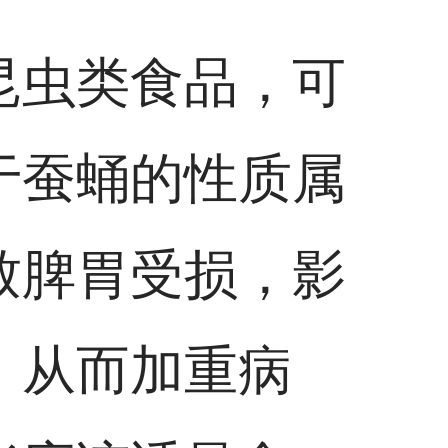
昆虫类食品，可
于蚕蛹的性质属
致脾胃受损，影
，从而加重病