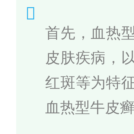
首先，血热
皮肤疾病，
红斑等为特
血热型牛皮