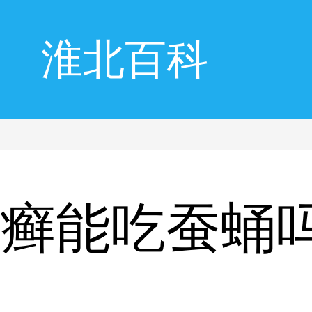
淮北百科
皮癣能吃蚕蛹