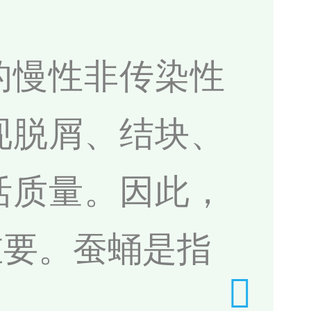
的慢性非传染性
现脱屑、结块、
活质量。因此，
重要。蚕蛹是指