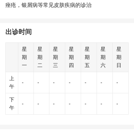
痤疮，银屑病等常见皮肤疾病的诊治
出诊时间
星
星
星
星
星
星
星
期
期
期
期
期
期
期
一
二
三
四
五
六
日
上
-
-
-
-
-
-
-
午
下
-
-
-
-
-
-
-
午