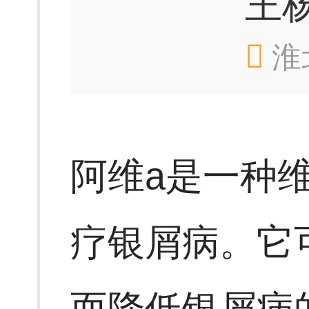
王
淮
阿维a是一种
疗银屑病。它
而降低银屑病